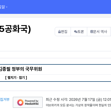
움말
5공화국)
편집
토론
문서 역사
김종필 정부
의
국무위원
[ 펼치기 · 접기 ]
수집거부
최근 수정 시각: 2026년 7월 17일 (금) 12:0
이브위키의 모든 문서는 가상의 창작물이며 현실의 인물,