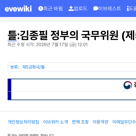
최근 바뀜
업로드
이브레스트
도
틀
:
김종필 정부의 국무위원 (제
최근 수정 시각: 2026년 7월 17일 (금) 12:01
분류
:
제5공화국/틀
개인정보처리방침
이브위키 소개
면책 조항
이용약관
이메일무단
등과는 어떠한 관련도 없습니다.