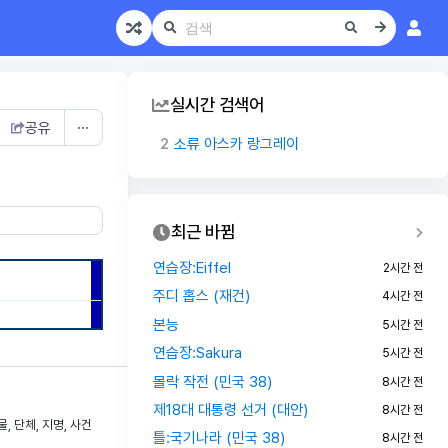
실시간 검색어
1
민주당 (본능)
공유
⋯
2
소류 아스카 랑그레이
3
본능
4
대동아제국
5
틀:국기나라 (민국 38)
최근 바뀜
6
틀:카게사가시
연습장:Eiffel
2시간 전
7
일본사회당(1945년) (본능)
주디 홉스 (재건)
4시간 전
8
해리 S. 트루먼
본능
5시간 전
1
민주당 (본능)
연습장:Sakura
5시간 전
몰락 작전 (민국 38)
8시간 전
1
제18대 대통령 선거 (대안)
8시간 전
 단체, 지명, 사건
틀:국기나라 (민국 38)
8시간 전