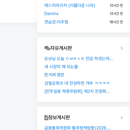
메스머라이저 (아름다운 나라)
12시간 전
Dentrix
12시간 전
연습장:이주형
18시간 전
자유게시판
승상님 오늘 ㅇㅂㄹㅅㅌ 언급 하셨는데...
세 시장의 해 되는줄
한겨레 명문
검열공화국 대 찬성하면 개추 ㅋㅋㅋㅋ
[만주일몽 혁명위원회] 제2차 전원회...
정보게시판
금융통화위원회 통화정책방향(2026....