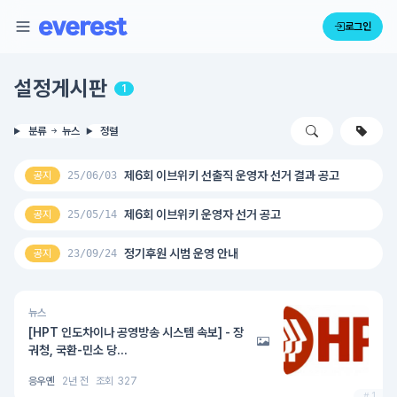
로그인
설정게시판
1
분류
뉴스
정렬
제6회 이브위키 선출직 운영자 선거 결과 공고
공지
25/06/03
제6회 이브위키 운영자 선거 공고
공지
25/05/14
정기후원 시범 운영 안내
공지
23/09/24
뉴스
[HPT 인도차이나 공영방송 시스템 속보] - 장
궈청, 국환-민소 당...
응우옌
2년 전
조회
327
1