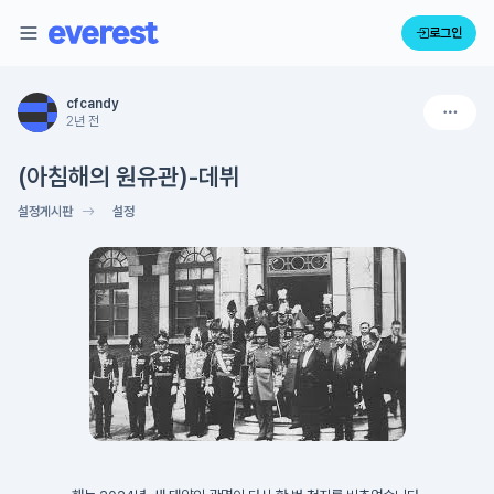
로그인
cfcandy
2년 전
(아침해의 원유관)-데뷔
설정게시판
설정