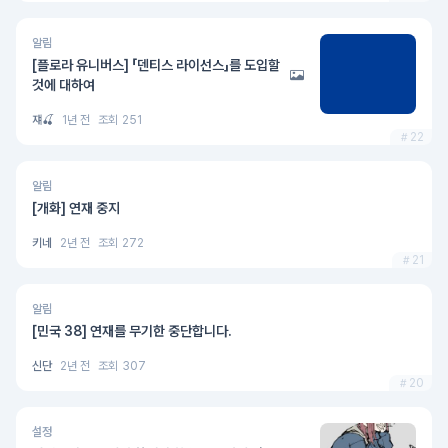
알림
[플로라 유니버스] 「덴티스 라이선스」를 도입할
것에 대하여
쟤🍒
1년 전
조회
251
22
알림
[개화] 연재 중지
키네
2년 전
조회
272
21
알림
[민국 38] 연재를 무기한 중단합니다.
신단
2년 전
조회
307
20
설정