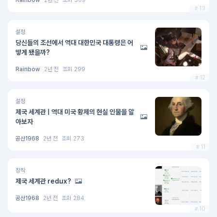
Rainbow
2년 전
조회
309
13
설정
당신들의 조선에서 역대 대한민국 대통령은 어
떻게 됐을까?
Rainbow
2년 전
조회
299
12
설정
제국 세계관 | 역대 미국 황제의 현실 인물을 알
아보자
공산1968
2년 전
조회
273
11
창작
제국 세계관 redux?
공산1968
2년 전
조회
284
10