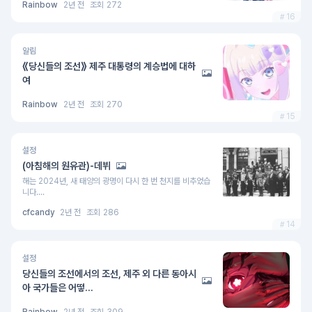
Rainbow
2년 전
조회
272
16
알림
⟪당신들의 조선⟫ 제주 대통령의 계승법에 대하
여
Rainbow
2년 전
조회
270
15
설정
(아침해의 원유관)-데뷔
해는 2024년, 새 태양의 광명이 다시 한 번 천지를 비추었습
니다....
cfcandy
2년 전
조회
286
14
설정
당신들의 조선에서의 조선, 제주 외 다른 동아시
아 국가들은 어떻...