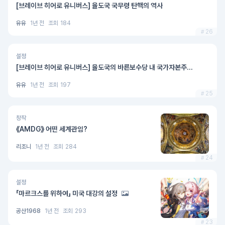
[브레이브 히어로 유니버스] 율도국 국무령 탄핵의 역사
유유
1년 전
조회
184
26
설정
[브레이브 히어로 유니버스] 율도국의 바른보수당 내 국가자본주...
유유
1년 전
조회
197
25
창작
《AMDG》 어떤 세계관임?
리조니
1년 전
조회
284
24
설정
「마르크스를 위하여」 미국 대강의 설정
공산1968
1년 전
조회
293
23