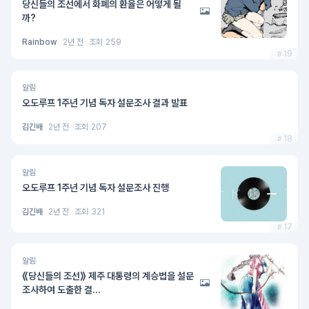
당신들의 조선에서 화폐의 환율은 어떻게 될
까?
Rainbow
2년 전
조회
259
19
알림
오도루프 1주년 기념 독자 설문조사 결과 발표
김긴배
2년 전
조회
207
18
알림
오도루프 1주년 기념 독자 설문조사 진행
김긴배
2년 전
조회
321
17
알림
⟪당신들의 조선⟫ 제주 대통령의 계승법을 설문
조사하여 도출한 결...