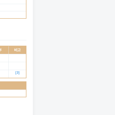
부
비고
[
3
]