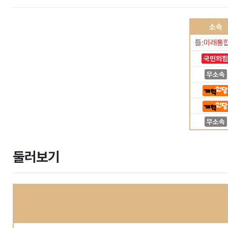
소속
틀:미래통
국민의힘
무소속
무소속
둘러보기