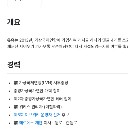
개요
유유
는 2013년, 가상국제연합에 가입하여 게시글 하나와 댓글 4개를 쓰고
폐쇄된 제이위키 카카오톡 오픈채팅방이 다시 개설되었는지의 여부를 확
경력
前 가상국제연맹(LVN) 사무총장
중앙가상국가연합 개혁 참여
제2차 중앙가상국가연합 테러 참여
前 위키스 관리자 (며칠짜리)
제6회 이브위키 운영자 선거
후보
前
헤르메스 재단
이사ㆍ원로ㆍ준원로