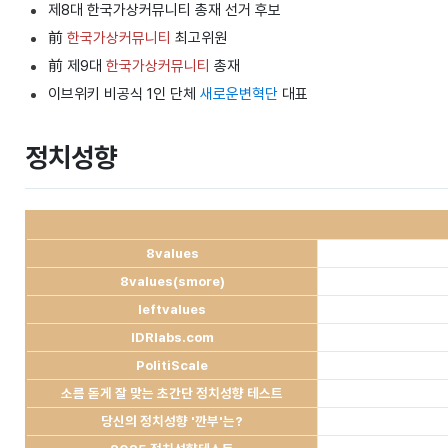
제8대 한국가상커뮤니티 총재 선거 후보
前
한국가상커뮤니티
최고위원
前 제9대
한국가상커뮤니티
총재
이브위키 비공식 1인 단체
새로운변혁단
대표
정치성향
8values
8values(smore)
leftvalues
IDRlabs.com
PolitiScale
소름 돋게 잘 맞는 초간단 정치성향 테스트
당신의 정치성향 '깐부'는?