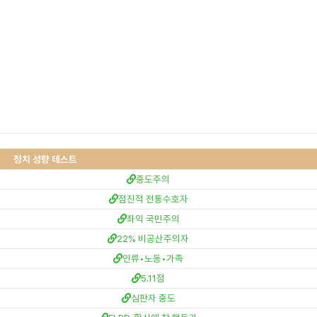
정치 성향 테스트
중도주의
점진적 전통수호자
좌익 국민주의
22% 비공산주의자
인류•노동•가족
5.11점
심판자 중도