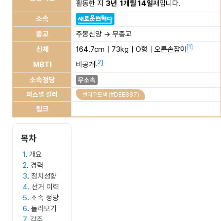
활동한 지
3년 1개월 14일
째입니다.
소속
종교
주몽신앙 → 무종교
[
1
]
신체
164.7cm｜73kg｜O형｜오른손잡이
[
2
]
MBTI
비공개
소속정당
무소속
퍼스널 컬러
벌리우드색 (#DEB887)
링크
목차
1
개요
2
경력
3
정치성향
4
선거 이력
5
소속 정당
6
둘러보기
7
각주