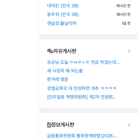
대약진 (민국 38)
16시간 전
쑹추위 (민국 38)
18시간 전
연습장:흩날리며
1일 전
자유게시판
승상님 오늘 ㅇㅂㄹㅅㅌ 언급 하셨는데...
세 시장의 해 되는줄
한겨레 명문
검열공화국 대 찬성하면 개추 ㅋㅋㅋㅋ
[만주일몽 혁명위원회] 제2차 전원회...
정보게시판
금융통화위원회 통화정책방향(2026....