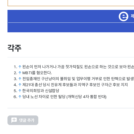
제
각주
↑
왼손이 먼저 나가거나 가끔 젓가락질도 왼손으로 하는 것으로 보아 왼손
↑
MBTI를 혐오한다.
↑
전임총재인 구산냥이의 불취임 및 업무이행 거부로 인한 탄핵으로 발
↑
제21대 총선 당시 친유계 후보들과 지역구 후보인 구자근 후보 지지
↑
한국의희망과 신설합당
↑
당내 노선 차이로 인한 탈당 (개혁신당 4자 통합 반대)
댓글 추가