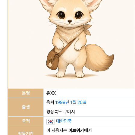
본명
유XX
음력
1998년 1월 20일
출생
경상북도 구미시
국적
대한민국
이 사용자는
이브위키
에서
활동기간