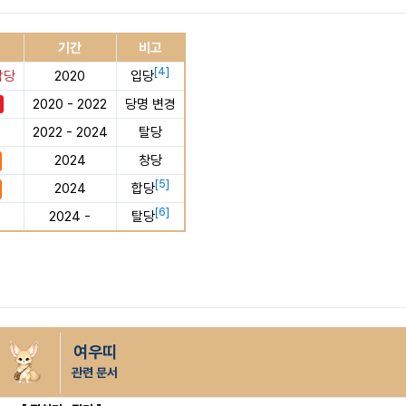
기간
비고
[
4
]
합당
2020
입당
2020 - 2022
당명 변경
2022 - 2024
탈당
2024
창당
[
5
]
2024
합당
[
6
]
2024 -
탈당
여우띠
관련 문서