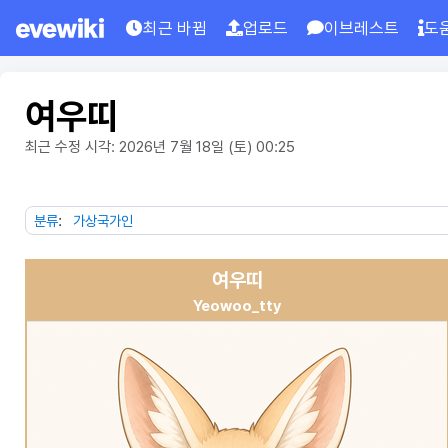
최근 바뀜
업로드
이브레스트
도
여우띠
최근 수정 시각: 2026년 7월 18일 (토) 00:25
분류
:
가상국가인
여우띠
Yeowoo_tty