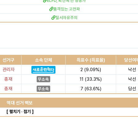
ELPD, 확신에 찬 행동가
품격있는 고전파
질서자유주의
선거구
소속 단체
득표수 (득표율)
당선여
관리자
2 (9.09%)
낙선
총재
11 (33.3%)
낙선
무소속
총재
7 (63.6%)
당선
무소속
역대 선거 벽보
[ 펼치기 · 접기 ]