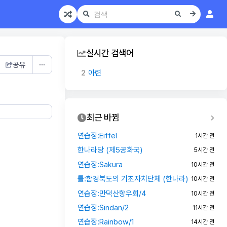
실시간 검색어
1
월본
공유
⋯
2
아련
3
오자와 내각 (본능)
4
신당개혁 (본능)
5
틀:인용문2
최근 바뀜
6
시나노 그룹
연습장:Eiffel
1시간 전
7
한국공산당 (플로라)
한나라당 (제5공화국)
5시간 전
8
청아련
연습장:Sakura
10시간 전
9
대동아제국
틀:함경북도의 기초자치단체 (한나라)
10시간 전
1
월본
연습장:만덕산향우회/4
10시간 전
연습장:Sindan/2
11시간 전
연습장:Rainbow/1
14시간 전