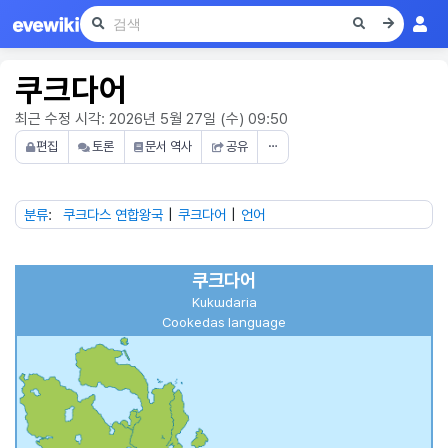
쿠크다어
최근 수정 시각: 2026년 5월 27일 (수) 09:50
편집
토론
문서 역사
공유
⋯
분류
:
쿠크다스 연합왕국
쿠크다어
언어
쿠크다어
Kukɯdaria
Cookedas language