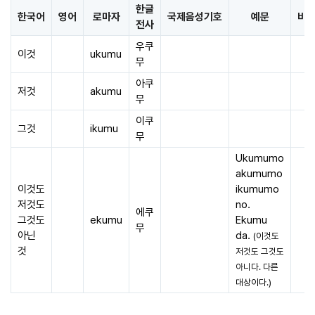
한글
한국어
영어
로마자
국제음성기호
예문
비
전사
우쿠
이것
ukumu
무
아쿠
저것
akumu
무
이쿠
그것
ikumu
무
Ukumumo
akumumo
이것도
ikumumo
저것도
no.
에쿠
그것도
ekumu
Ekumu
무
아닌
da.
(이것도
것
저것도 그것도
아니다. 다른
대상이다.)