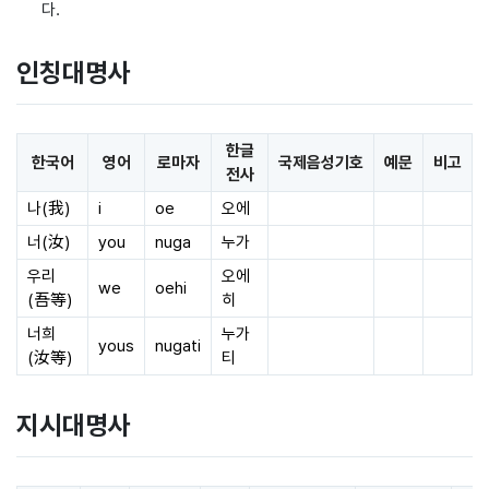
다.
인칭대명사
한글
한국어
영어
로마자
국제음성기호
예문
비고
전사
나(我)
i
oe
오에
너(汝)
you
nuga
누가
우리
오에
we
oehi
(吾等)
히
너희
누가
yous
nugati
(汝等)
티
지시대명사