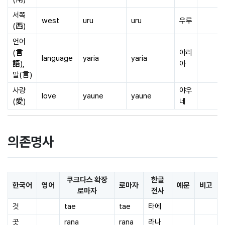
서쪽
west
uru
uru
우루
(西)
언어
(言
야리
language
yaria
yaria
語),
아
말(言)
사랑
야우
love
yaune
yaune
(愛)
네
의존명사
쿠크다스 확장
한글
한국어
영어
로마자
예문
비고
로마자
전사
것
tae
tae
타에
곳
rana
rana
라나