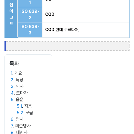
1
언
어
ISO 639-
CQD
코
2
드
ISO 639-
CQD
(현대 쿠크다어)
3
목차
1
개요
2
특징
3
역사
4
로마자
5
음운
5.1
자음
5.2
모음
6
명사
7
의존명사
8
대명사