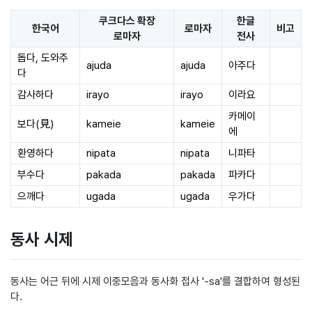
쿠크다스 확장
한글
한국어
로마자
비고
로마자
전사
돕다, 도와주
ajuda
ajuda
아주다
다
감사하다
irayo
irayo
이라요
카메이
보다(見)
kameie
kameie
에
환영하다
nipata
nipata
니파타
부수다
pakada
pakada
파카다
으깨다
ugada
ugada
우가다
동사 시제
동사는 어근 뒤에 시제 이중모음과 동사화 접사 '-sa'를 결합하여 형성된
다.