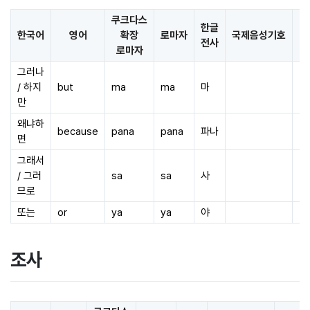
쿠크다스
한글
한국어
영어
확장
로마자
국제음성기호
비
전사
로마자
그러나
/ 하지
but
ma
ma
마
만
왜냐하
because
pana
pana
파나
면
그래서
/ 그러
sa
sa
사
므로
또는
or
ya
ya
야
조사