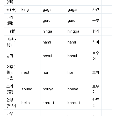
(都)
왕(王)
king
gagan
gagan
가간
나라
guru
guru
구루
(國)
군(郡)
hiŋga
hingga
힝가
이전(-
hami
hami
하미
前)
호수
방귀
hosui
hosui
이
이후(-
後),
next
hoi
hoi
호이
다음
소리
호우
sound
houya
houya
(音)
야
안녕
카르
hello
karɯti
kareuti
(인사)
티
나무