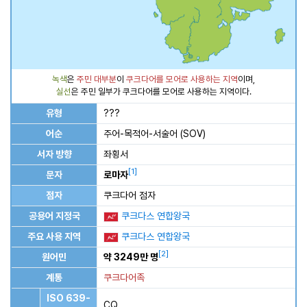
녹색
은
주민 대부분
이
쿠크다어를 모어로 사용하는 지역
이며,
실선
은 주민 일부가 쿠크다어를 모어로 사용하는 지역이다.
유형
???
어순
주어-목적어-서술어 (SOV)
서자 방향
좌횡서
[
1
]
문자
로마자
점자
쿠크다어 점자
공용어 지정국
쿠크다스 연합왕국
주요 사용 지역
쿠크다스 연합왕국
[
2
]
원어민
약 3249만 명
계통
쿠크다어족
ISO 639-
CQ