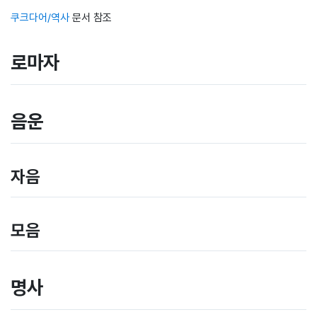
쿠크다어/역사
문서 참조
로마자
음운
자음
모음
명사