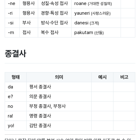
-ne
형용사
성질·속성 접사
roane
(거대한 성질의)
-ri
형용사
경향·특성 접사
yauneri
(사랑스러운)
-si
부사
방식·수단 접사
danesi
(크게)
-m
접사
복수 접사
pakutam
(산들)
종결사
형태
의미
예시
비고
da
평서 종결사
e?
의문 종결사
no
부정 종결사, 부정사
ra!
명령 종결사
yo!
감탄 종결사