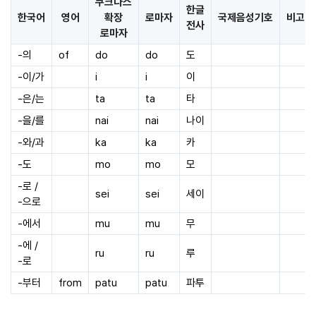
쿠크다스
한글
한국어
영어
확장
로마자
국제음성기호
비고
전사
로마자
-의
of
do
do
도
-이/가
i
i
이
-은/는
ta
ta
타
-을/를
nai
nai
나이
-와/과
ka
ka
카
-도
mo
mo
모
-로 /
sei
sei
세이
-으로
-에서
mu
mu
무
-에 /
ru
ru
루
-로
-부터
from
patu
patu
파투