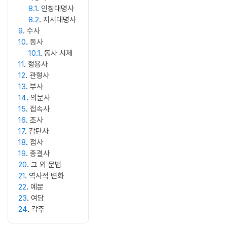
8.1
인칭대명사
8.2
지시대명사
9
수사
10
동사
10.1
동사 시제
11
형용사
12
관형사
13
부사
14
의문사
15
접속사
16
조사
17
감탄사
18
접사
19
종결사
20
그 외 문법
21
역사적 변화
22
예문
23
여담
24
각주