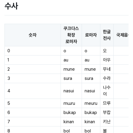
수사
쿠크다스
한글
숫자
확장
로마자
국제음성
전사
로마자
0
o
o
오
1
au
au
아우
2
mune
mune
무네
3
sura
sura
수라
나수
4
nasui
nasui
이
5
mɯru
meuru
므루
6
bukap
bukap
부캅
7
kinan
kinan
키난
8
bol
bol
볼