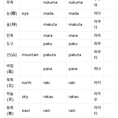
부족
nukuma
nukuma
마
눈(眼)
eye
mada
mada
마다
마쿠
숲(林)
makuta
makuta
다
민족
mara
mara
마라
도구
paku
paku
파쿠
파쿠
산(山)
mountain
pakuta
pakuta
타
바람
pana
pana
파나
(風)
북쪽
north
raki
raki
라키
(北)
하늘
라카
sky
rakau
rakau
(天)
우
동쪽
라이
east
raiti
raiti
(東)
티