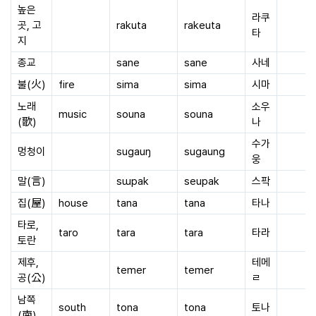
높은
라쿠
곳, 고
rakuta
rakeuta
타
지
종교
sane
sane
사네
불(火)
fire
sima
sima
시마
노래
소우
music
souna
souna
(歌)
나
수가
멍청이
sugauŋ
sugaung
웅
말(言)
sɯpak
seupak
스팍
집(屋)
house
tana
tana
타나
타로,
taro
tara
tara
타라
토란
제후,
테메
temer
temer
공(公)
ㄹ
남쪽
south
tona
tona
토나
(南)