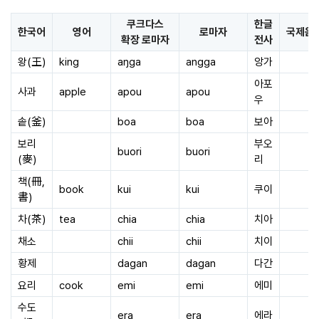
쿠크다스
한글
한국어
영어
로마자
국제음
확장 로마자
전사
왕(王)
king
aŋga
angga
앙가
아포
사과
apple
apou
apou
우
솥(釜)
boa
boa
보아
보리
부오
buori
buori
(麥)
리
책(冊,
book
kui
kui
쿠이
書)
차(茶)
tea
chia
chia
치아
채소
chii
chii
치이
황제
dagan
dagan
다간
요리
cook
emi
emi
에미
수도
era
era
에라