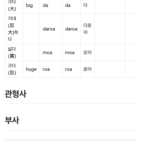
크다
big
da
da
다
(大)
거대
(巨
다로
daroa
daroa
大)하
아
다
넓다
moa
moa
모아
(廣)
크다
huge
roa
roa
로아
(巨)
관형사
부사