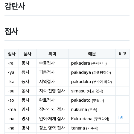
감탄사
접사
접사
품사
의미
예문
비고
-ra
동사
수동접사
pakadara
(부서지다)
-ya
동사
피동접사
pakadaya
(파괴당하다)
-ka
동사
사역접사
pakadaka
(부수게 하다)
-su
동사
지속·진행 접사
simasu
(타고 있다)
-to
동사
완료접사
pakadato
(부쉈다)
-ma
명사
집단·무리 접사
nukuma
(부족)
[
8
]
-ria
명사
언어·체계 접사
Kukɯdaria
(쿠크다어)
-na
명사
장소·영역 접사
tanana
(거주지)