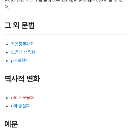
단어나 문장 뒤에 '?'를 붙여 상승 억양·확인·반문·의문 어조로 쓸 수 있
다.
그 외 문법
자음충돌완화
모음의 유음화
p약화현상
역사적 변화
o의 저모음화
u의 중설화
예문