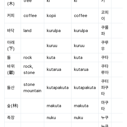
tree
ki
ki
키
(木)
코피
커피
coffee
kopii
coffee
이
쿠룰
바닥
land
kurulpa
kurulpa
파
아래
쿠루
kuruu
kuruu
(下)
우
돌
rock
kuta
kuta
쿠타
바위
rock,
쿠타
kutarua
kutarua
(巖)
stone
루아
쿠터
stone
돌산
kutapakuta
kutapakuta
파쿠
mountain
타
마쿠
숲(林)
makuta
makuta
타
족장
nuku
nuku
누쿠
누쿠