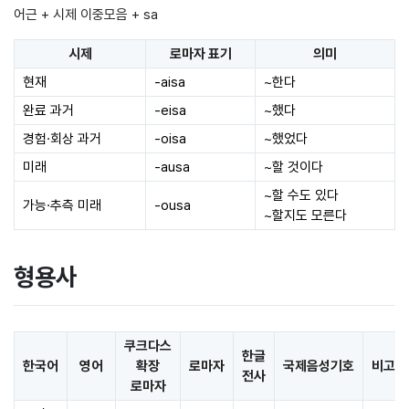
어근 + 시제 이중모음 + sa
시제
로마자 표기
의미
현재
-aisa
~한다
완료 과거
-eisa
~했다
경험·회상 과거
-oisa
~했었다
미래
-ausa
~할 것이다
~할 수도 있다
가능·추측 미래
-ousa
~할지도 모른다
형용사
쿠크다스
한글
한국어
영어
확장
로마자
국제음성기호
비고
전사
로마자