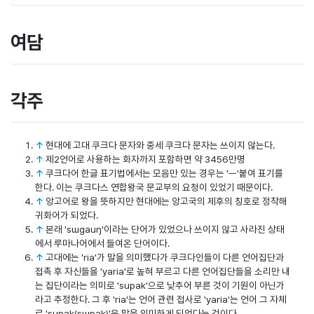
여담
각주
↑
현대에 고대 쿠크다 문자와 중세 쿠크다 문자는 쓰이지 않는다.
↑
제2언어로 사용하는 화자까지 포함하면 약 3456만명
↑
쿠크다어 한글 표기법에서는 모음만 있는 경우는 'ㅡ'붙여 표기를
한다. 이는 쿠크다스 연합왕국 문교부의 요청이 있었기 때문이다.
↑
앙고어로 왕을 뜻하지만 현대에는 앙고국의 제후의 칭호로 정착해
귀화어가 되었다.
↑
본래 'sɯgauŋ'이라는 단어가 있었으나 쓰이지 않고 사라진 상태
에서 루마나어에서 들여온 단어이다.
↑
고대에는 'ria'가 말을 의미했다가 쿠크다인들이 다른 언어집단과
접촉 후 자신들을 'yaria'로 높혀 부르고 다른 언어집단들을 소리만 내
는 집단이라는 의미로 'supak'으로 낮추어 부른 것이 기원이 아닌가
라고 추정한다. 그 후 'ria'는 언어 관련 접사로 'yaria'는 언어 그 자체
로 'supak(sɯpak)'은 말을 의미하게 되었다는 것이다.