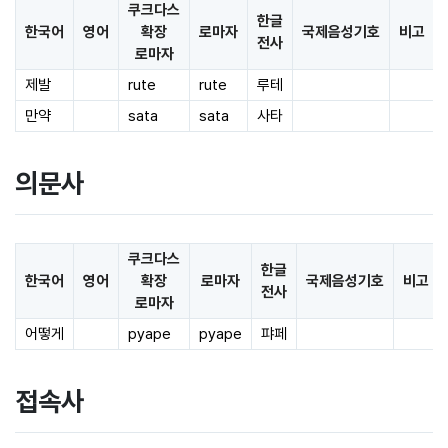
쿠크다스
한글
한국어
영어
확장
로마자
국제음성기호
비고
전사
로마자
제발
rute
rute
루테
만약
sata
sata
사타
의문사
쿠크다스
한글
한국어
영어
확장
로마자
국제음성기호
비고
전사
로마자
어떻게
pyape
pyape
퍄페
접속사