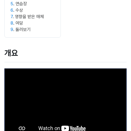
5
연습장
6
수상
7
영향을 받은 매체
8
여담
9
둘러보기
개요