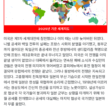
[
7
]
2025년 기준 세계지도
미국은 제1차 세계대전에 참전했으나 이미 때는 너무 늦어버린 뒤였다.
니벨 공세와 백일 전투의 실패는 프랑스 사회의 분열을 야기했고, 동부군
까지 끌어모은 독일군의 총공세와 전선 후방에서의 생디칼리즘 혁명으로
인해 프랑스 제3공화국은 끝내 무너지고 말았다. 미국은 이 전쟁을 아직
끝낼 생각이 없었으나 대륙에서 들려오는 연속된 패배 소식과 수십만의
관들은 영국의 전쟁 의지마저 꺾어버렸고 콩피에뉴에서 휴전 협정이 체
결되며 유럽에서의 전쟁은 끝났다. 그러나 동방에서의 전쟁은 지속되고
있었다. 고종황제의 친독정책과 일본의 부산 기습으로 시작한 한일전쟁
에서 한때 일본은 한성을 위협하며 승리에 근접했으나, 1918년에 이르러
서는 경상도에서 간신히 전선을 유지하고 있는 노릇이었다. 설상가상으
로 협상국 각 국가들이 붕괴하자 일본 군부는 상황을 타개하기 위해 10
월 공세를 전개했으나 공세의 대실패는 마지막 협상국 국가였던 일본마
저 무릎 꿇렸다.