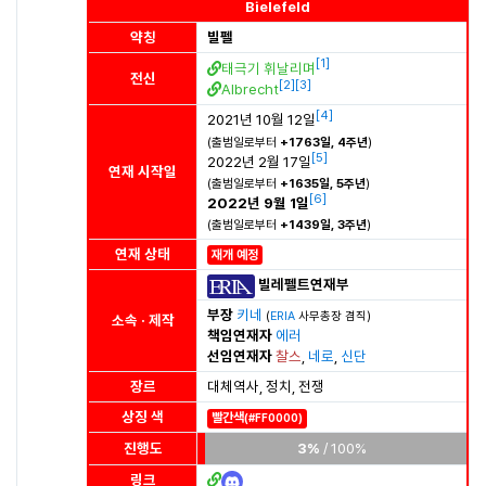
Bielefeld
약칭
빌펠
[
1
]
태극기 휘날리며
전신
[
2
]
[
3
]
Albrecht
[
4
]
2021년 10월 12일
(출범일로부터
+1763일, 4주년
)
[
5
]
2022년 2월 17일
연재 시작일
(출범일로부터
+1635일, 5주년
)
[
6
]
2022년 9월 1일
(출범일로부터
+1439일, 3주년
)
연재 상태
재개 예정
빌레펠트연재부
부장
키네
(
ERIA
사무총장 겸직)
소속 · 제작
책임연재자
에러
선임연재자
찰스
,
네로
,
신단
장르
대체역사, 정치, 전쟁
상징 색
빨간색
(#FF0000)
진행도
3%
/ 100%
링크