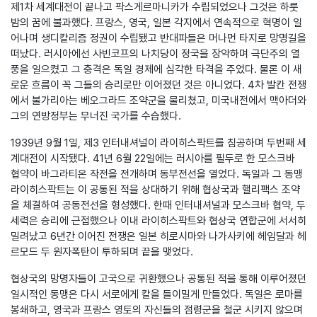
제1차 세계대전이 끝나고 팍스게르마니카가 수립되었으나 그것은 하룻
밤의 꿈에 불과했다. 프랑스, 영국, 일본 각지에서 연속적으로 혁명이 일
어나며 생디칼리즘 정권이 수립됐고 반대파들은 머나먼 타지로 망명길을
떠났다. 러시아에선 사빈코프의 나치당이 정국을 장악하며 극단주의 열
풍을 일으켰고 그 충격은 독일 경제에 심각한 타격을 주었다. 물론 이 새
로운 흐름이 꼭 그들의 승리로만 이어졌던 것은 아니었다. 4차 발칸 전쟁
에서 불가리아는 베오그라드 조약군을 물리쳤고, 미국내전에서 맥아더와
그의 연방정부는 무너진 국가를 수습했다.
1939년 9월 1일, 제3 인터내셔널이 라이히스팍트를 침공하며 두번째 세
계대전이 시작됐다. 41년 6월 22일에는 러시아를 필두로 한 모스크바
협약이 바그라티온 작전을 전개하며 동부전선을 열었다. 독일과 그 동맹
라이히스팍트는 이 공통된 적을 상대하기 위해 협상국과 핼리팩스 조약
을 체결하여 공동전선을 형성했다. 한때 인터내셔널과 모스크바 협약, 두
세력은 승리에 근접했으나 이내 라이히스팍트와 협상국 연합군에 서서히
밀려났고 6년간 이어진 전쟁은 일본 히로시마와 나가사키에 헤임달과 헤
르모드 두 원자폭탄이 투하되며 끝을 맺었다.
협상국의 망명자들이 고국으로 귀환했으나 공통된 적을 통해 이루어졌던
일시적인 동맹은 다시 서로에게 칼을 들이밀게 만들었다. 독일은 로마를
봉쇄하고, 영국과 프랑스 영토의 자신들의 점령군을 철군 시키지 않으며