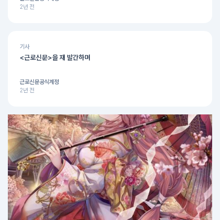
2년 전
기사
<근로신문>을 재 발간하며
근로신문공식계정
2년 전