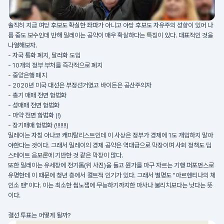
솔직히 지금 여당 후보도 확실한 좌파가 아니고 야당 후보도 자유주의 성향이 있어 나
름 중도 보수인데 반해 밀레이는 공약이 매우 확실하다는 특징이 있다. 대표적인 것을
나열해보자.
- 자국 통화 폐지, 달러화 도입
- 10개의 정부 부처를 즉각적으로 폐지
- 중앙은행 폐지
- 2020년 미국 대선은 부정선거였고 바이든은 공산주의자
- 총기 매매 전면 합법화
- 성매매 전면 합법화
- 마약 전면 합법화 (!)
- 장기매매 합법화 (!!!!!!!)
밀레이는 자칭 아나코 캐피탈리스트인데 이 사상은 정부가 경제에 1도 개입하지 말아
야한다는 것이다. 그래서 밀레이의 경제 공약은 역대급으로 막장이며 사회 정책도 딥
스테이트 음모론에 기반한 것 같은 막장이 많다.
또한 밀레이는 유세장에 전기톱(위 사진)을 들고 뭔가를 마구 자르는 기행 퍼포먼스로
유명한데 이 때문에 청년 층에서 컬트적 인기가 있다. 그래서 별명도 "아르헨티나의 체
인소 맨"이다. 이는 최소한 씹노잼에 무능하기까지한 마사나 불리치보다는 낫다는 뜻
이다.
결선 투표는 어떻게 될까?