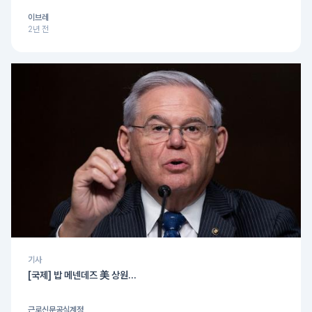
이브레
2년 전
기사
[국제] 밥 메넨데즈 美 상원...
근로신문공식계정