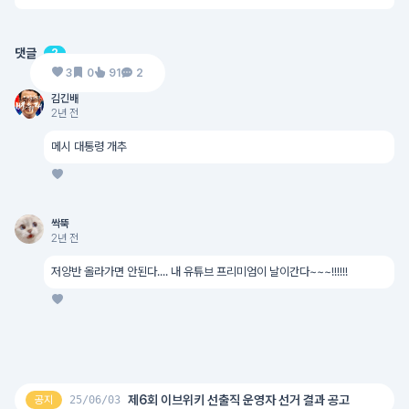
댓글
2
3
0
91
2
김긴배
2년 전
메시 대통령 개추
싹뚝
2년 전
저양반 올라가면 안된다.... 내 유튜브 프리미엄이 날이간다~~~!!!!!!
제6회 이브위키 선출직 운영자 선거 결과 공고
공지
25/06/03