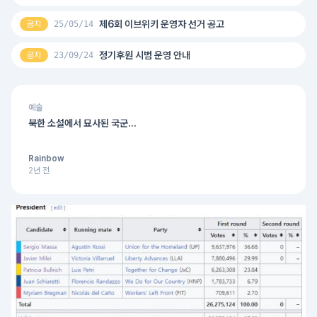
제6회 이브위키 운영자 선거 공고
공지
25/05/14
정기후원 시범 운영 안내
공지
23/09/24
예술
북한 소설에서 묘사된 국군...
Rainbow
2년 전