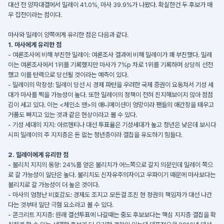
대선 전 양자대결에서 밀레이 41.0%, 마사 39.9%가 나왔다. 확실한건 두 후보가 매
우 접전이라는 점이다.
마사와 밀레이 양쪽에게 유리한 점은 다음과 같다.
1. 마사에게 유리한 점
- 여론조사에 비해 부진한 밀레이: 여론조사 결과에 비해 밀레이가 꽤 부진했다. 밀레
이는 여론조사에서 1위를 기록했지만 마사가 7%p 차로 1위를 기록하며 상당히 선전
했고 이를 탄력으로 당선될 것이라는 예측이 있다.
- 밀레이의 막장성: 밀레이 당선 시 경제 파탄을 우려한 국제 증권이 요동쳐서 기성 세
대가 마사를 찍을 가능성이 높다. 또한 밀레이의 정책이 전혀 진지해보이지 않아 점점
김이 세고 있다. 이는 <체인소 맨>의 애니메이션이 엉망이라 팬들의 애간장을 태우고
거품도 빠지고 있는 것과 같은 현상이라고 볼 수 있다.
- 기성 세대의 지지: 아르헨티나 대선 투표율은 기성세대가 높고 청년은 낮은데 보시다
시피 밀레이의 주 지지층은 돈 없는 청년층이라 결집을 유도하기 힘들다.
2. 밀레이에게 유리한 점
- 불리치 지지의 동향: 24%를 얻은 불리치가 어느쪽으로 갈지 의문인데 밀레이 쪽으
로 갈 가능성이 일단은 높다. 불리치도 신자유주의자이고 우파이기 때문에 마사보다는
불리치로 갈 가능성이 더 높은 것이다.
- 마사의 엄청난 비호감도: 경제도 조지고 모든걸 조진 현 정권의 책임자가 대선 나간
다는 것부터 일단 극혐 요소라고 볼 수 있다.
- 콘크리트 지지층: 원래 결선투표에 나갈때는 중도 후보보다는 핵심 지지층 결집을 확