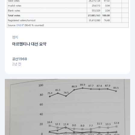
정치
아르헨티나 대선 요약
공산1968
2년 전