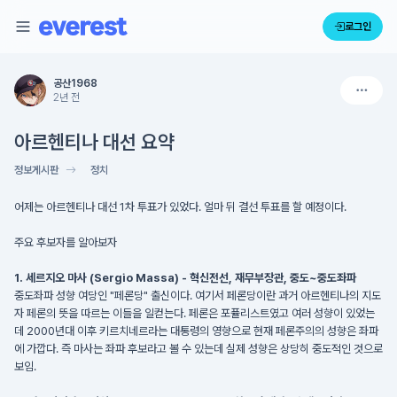
로그인
공산1968
2년 전
아르헨티나 대선 요약
정보게시판
정치
어제는 아르헨티나 대선 1차 투표가 있었다. 얼마 뒤 결선 투표를 할 예정이다.
주요 후보자를 알아보자
1. 세르지오 마사 (Sergio Massa) - 혁신전선, 재무부장관, 중도~중도좌파
중도좌파 성향 여당인 "페론당" 출신이다. 여기서 페론당이란 과거 아르헨티나의 지도
자 페론의 뜻을 따르는 이들을 일컫는다. 페론은 포퓰리스트였고 여러 성향이 있었는
데 2000년대 이후 키르치네르라는 대통령의 영향으로 현재 페론주의의 성향은 좌파
에 가깝다. 즉 마사는 좌파 후보라고 볼 수 있는데 실제 성향은 상당히 중도적인 것으로
보임.