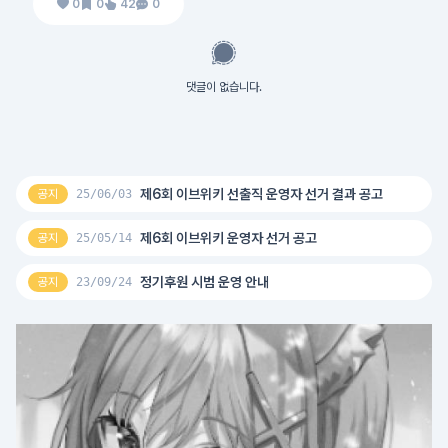
0
0
42
0
댓글이 없습니다.
제6회 이브위키 선출직 운영자 선거 결과 공고
공지
25/06/03
제6회 이브위키 운영자 선거 공고
공지
25/05/14
정기후원 시범 운영 안내
공지
23/09/24