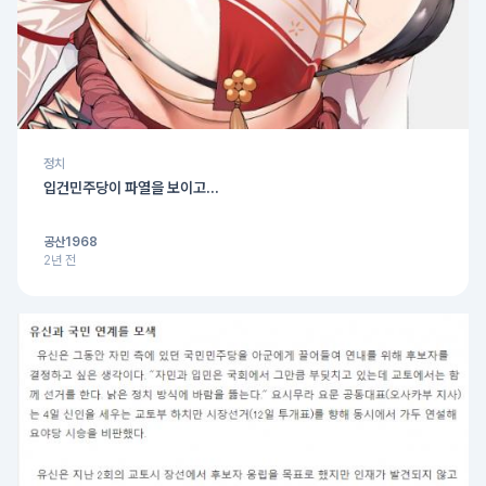
정치
입건민주당이 파열을 보이고...
공산1968
2년 전