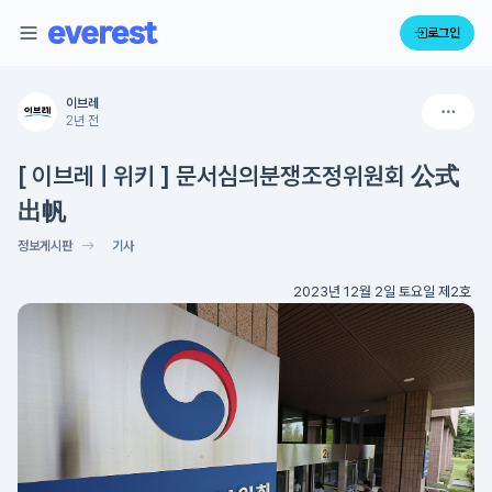
로그인
이브레
2년 전
[ 이브레 | 위키 ] 문서심의분쟁조정위원회 公式
出帆
정보게시판
기사
2023년 12월 2일 토요일 제2호