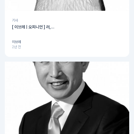
기사
[ 이브레 | 오피니언 ] 러,...
이브레
2년 전