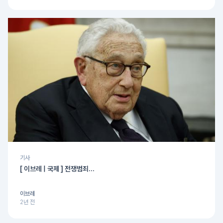
기사
[ 이브레 | 국제 ] 전쟁범죄...
이브레
2년 전