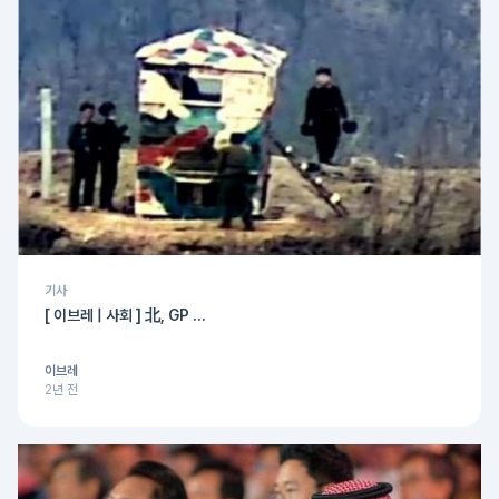
기사
[ 이브레 | 사회 ] 北, GP ...
이브레
2년 전