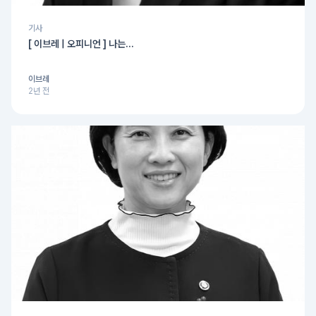
기사
[ 이브레 | 오피니언 ] 나는...
이브레
2년 전