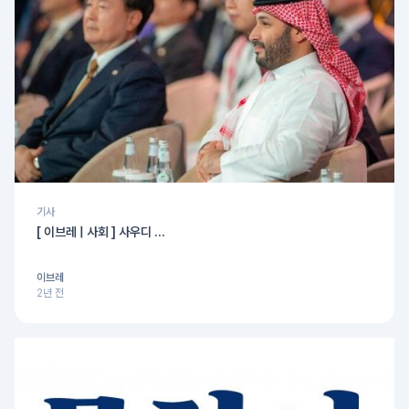
기사
[ 이브레 | 사회 ] 사우디 ...
이브레
2년 전