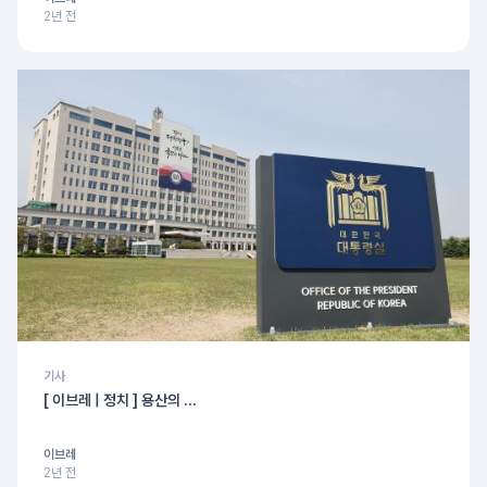
2년 전
기사
[ 이브레 | 정치 ] 용산의 ...
이브레
2년 전