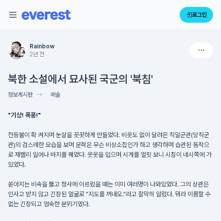
로그인
Rainbow
2년 전
북한 소설에서 묘사된 국군의 '북침'
정보게시판
예술
"기상! 폭풍!"
전등불이 확 켜지며 눈살을 꼿꼿하게 만들었다. 비옷도 없이 달려온 직일군관(당직군
관)의 검스레한 모습을 보며 운학은 무슨 비상소집인가 하고 생각하며 습관된 동작으
로 재빨리 일어나 바지를 꿰었다. 웃옷을 입으며 시계를 얼핏 보니 시침이 네시쪽에 가
있었다.
쏟아지는 비속을 뚫고 청사에 이르렀을 때는 이미 여러명이 나와있었다. 그의 상관은
인사고 받지 않고 긴장된 얼굴로 "지도를 꺼내오."라고 잘막히 알렸다. 뭐라 이름할 수
없는 긴장되고 엄숙한 분위기였다.