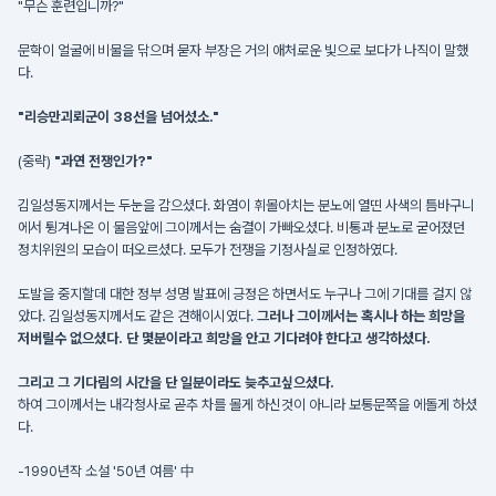
"무슨 훈련입니까?"
문학이 얼굴에 비물을 닦으며 묻자 부장은 거의 애처로운 빛으로 보다가 나직이 말했
다.
"리승만괴뢰군이 38선을 넘어섰소."
(중략)
"과연 전쟁인가?"
김일성동지께서는 두눈을 감으셨다. 화염이 휘몰아치는 분노에 열띤 사색의 틈바구니
에서 튕겨나온 이 물음앞에 그이께서는 숨결이 가빠오셨다. 비통과 분노로 굳어졌던
정치위원의 모습이 떠오르셨다. 모두가 전쟁을 기정사실로 인정하였다.
도발을 중지할데 대한 정부 성명 발표에 긍정은 하면서도 누구나 그에 기대를 걸지 않
았다. 김일성동지께서도 같은 견해이시였다.
그러나 그이께서는 혹시나 하는 희망을
저버릴수 없으셨다. 단 몇분이라고 희망을 안고 기다려야 한다고 생각하셨다.
그리고 그 기다림의 시간을 단 일분이라도 늦추고싶으셨다.
하여 그이께서는 내각청사로 곧추 차를 몰게 하신것이 아니라 보통문쪽을 에돌게 하셨
다.
-1990년작 소설 '50년 여름' 中