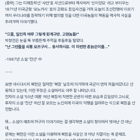
(중략) 그는 미제침략선 '샤만'호 사건으로부터 력사에서 '신미양요' 라고 부리우는
1871년 미국군함 '모노카시' 호의 강화도 침입사건을 거쳐 오늘의 조선전쟁에 이르기
까지 우리나라를 침략하기 위해 별의별 짓을 다한 미국놈들의 책동을 력사적 사실을
추려가며 이야기했다.
"으흠, 일인즉 바루 그렇게 된게구만. 고현놈들!"
박정언은 눈을 뚝 부릅뜬채 주먹을 후들후들 떨었다.
"난 그런줄을 쇠통 모르구서... 용서하시유. 이 미련한 촌늙은이를..."
-1987년 소설 '전선' 中
----
보면 아시다시피 북한은 철저한 '북침' 날조에 의거하여 국군이 먼저 쳐들어갔다고 선
동하고 있는데, 이런 주장은 소설에서도 아주 잘 나타납니다.
전자의 소설 '50년 여름' 에선 북침에 직면한 군관의 바쁜 모습과 김일성의 고뇌로,
후자의 소설 '전선' 에선 잘 모르는 노인에게 미국의 악행을 알려주는 식으로 북침을 선
전합니다.
뭐... 소설이 애초에 허구의 이야기라는 걸 생각하면 소설의 정의에서 벗어난 건 아닌
데,
문제는 북한은 이런 소설을 이용하여 북침을 사실인 것 마냥 지껄이는 게 문제죠.