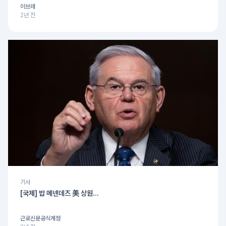
이브레
2년 전
기사
[국제] 밥 메넨데즈 美 상원...
근로신문공식계정