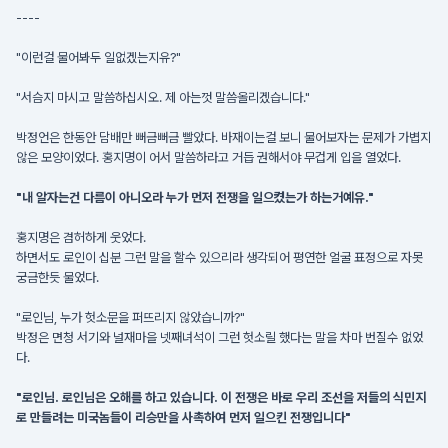
----
"이런걸 물어봐두 일없겠는지유?"
"서슴지 마시고 말씀하십시오. 제 아는껏 말씀올리겠습니다."
박정언은 한동안 담배만 뻐금뻐금 빨았다. 바재이는걸 보니 물어보자는 문제가 가볍지
않은 모양이었다. 홍지명이 어서 말씀하라고 거듭 권해서야 무겁게 입을 열었다.
"내 알자는건 다름이 아니오라 누가 먼저 전쟁을 일으켰는가 하는거예유."
홍지명은 겸허하게 웃었다.
하면서도 로인이 십분 그런 말을 할수 있으리라 생각되어 평연한 얼굴 표정으로 자못
궁금한듯 물었다.
"로인님, 누가 헛소문을 퍼뜨리지 않았습니까?"
박정은 면청 서기와 널재마을 넷째녀석이 그런 헛소릴 했다는 말을 차마 번질수 없었
다.
"로인님. 로인님은 오해를 하고 있습니다. 이 전쟁은 바로 우리 조선을 저들의 식민지
로 만들려는 미국놈들이 리승만을 사촉하여 먼저 일으킨 전쟁입니다"