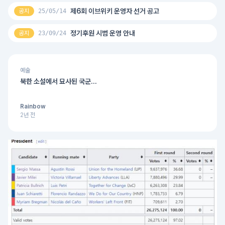
제6회 이브위키 운영자 선거 공고
공지
25/05/14
정기후원 시범 운영 안내
공지
23/09/24
예술
북한 소설에서 묘사된 국군...
Rainbow
2년 전