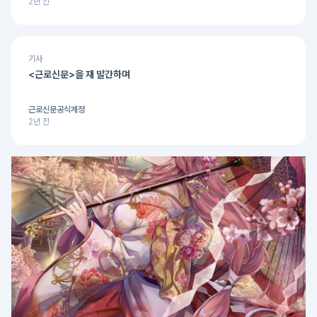
2년 전
기사
<근로신문>을 재 발간하며
근로신문공식계정
2년 전