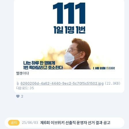
빨갱이다
6260206d-4a62-4440-9ec2-5c70f5c51502.jpg
(22.3KB)
다운로드: 35
2
제6회 이브위키 선출직 운영자 선거 결과 공고
공지
25/06/03