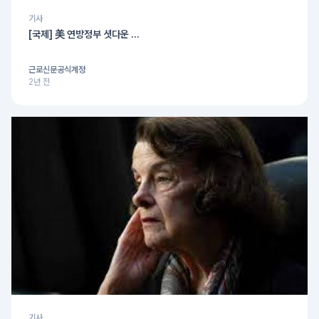
기사
[국제] 美 연방정부 셧다운 ...
근로신문공식계정
2년 전
기사