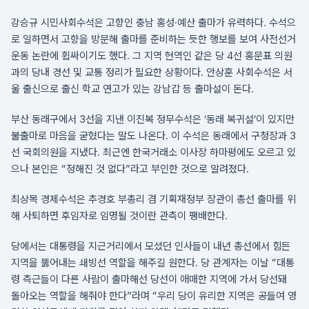
강승규 시민사회수석은 고향인 충남 홍성·예산 출마가 유력하다. 수석으
로 일하면서 고향을 방문해 출마를 준비하는 듯한 행보를 보여 사전선거
운동 논란에 휩싸이기도 했다. 그 지역 현역인 같은 당 4선 홍문표 의원
과의 당내 경선 및 교통 정리가 필요한 상황이다. 안상훈 사회수석은 서
울 출신으로 출신 학교 연고가 있는 강남갑 등 출마설이 돈다.
부산 동래구에서 3선을 지낸 이진복 정무수석은 ‘동래 복귀설’이 있지만
불출마로 마음을 굳혔다는 말도 나온다. 이 수석은 동래에서 구청장과 3
선 국회의원을 지냈다. 최근엔 한국거래소 이사장 하마평에도 오르고 있
으나 본인은 “정해진 것 없다”라고 부인한 것으로 알려졌다.
최상목 경제수석은 추경호 부총리 겸 기획재정부 장관이 총선 출마를 위
해 사퇴하면 후임자로 임명될 것이란 관측이 팽배한다.
당에서는 대통령을 지근거리에서 모셨던 인사들이 내년 총선에서 힘든
지역을 뚫어내는 쇄빙선 역할을 해주길 원한다. 당 관계자는 이날 “대통
령 측근들이 다른 사람이 출마해선 당선이 애매한 지역에 가서 당선돼
돌아오는 역할을 해줘야 한다”라며 “우리 당이 유리한 지역은 공들여 영